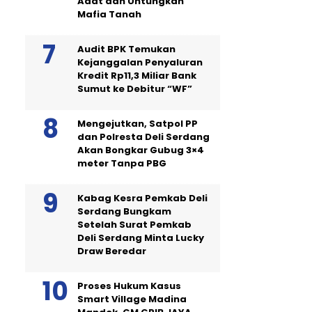
Adat dan Untungkan
Mafia Tanah
Audit BPK Temukan
Kejanggalan Penyaluran
Kredit Rp11,3 Miliar Bank
Sumut ke Debitur “WF”
Mengejutkan, Satpol PP
dan Polresta Deli Serdang
Akan Bongkar Gubug 3×4
meter Tanpa PBG
Kabag Kesra Pemkab Deli
Serdang Bungkam
Setelah Surat Pemkab
Deli Serdang Minta Lucky
Draw Beredar
Proses Hukum Kasus
Smart Village Madina