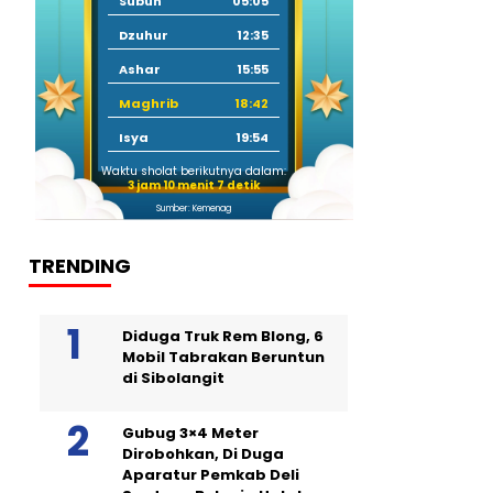
Subuh
05:05
Dzuhur
12:35
Ashar
15:55
Maghrib
18:42
Isya
19:54
Waktu sholat berikutnya dalam:
3 jam 10 menit 6 detik
Sumber: Kemenag
TRENDING
Diduga Truk Rem Blong, 6
Mobil Tabrakan Beruntun
di Sibolangit
Gubug 3×4 Meter
Dirobohkan, Di Duga
Aparatur Pemkab Deli