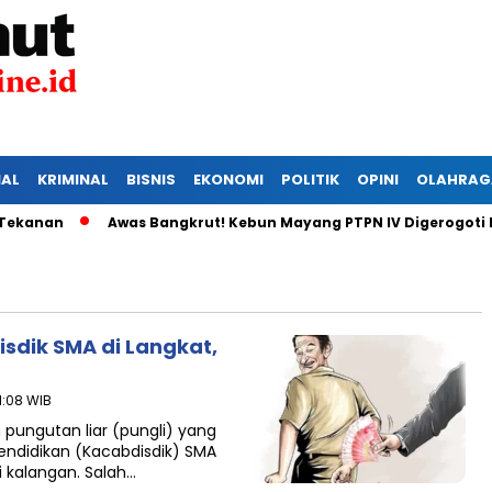
IAL
KRIMINAL
BISNIS
EKONOMI
POLITIK
OPINI
OLAHRAG
nan
Awas Bangkrut! Kebun Mayang PTPN IV Digerogoti Mali
sdik SMA di Langkat,
1:08 WIB
pungutan liar (pungli) yang
ndidikan (Kacabdisdik) SMA
i kalangan. Salah…