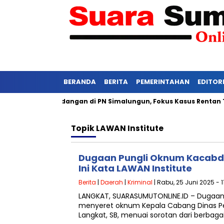
BERANDA
BERITA
PEMERINTAHAN
EDITOR
si Ketat Persidangan di PN Simalungun, Fokus Kasus Rentan Teka
Topik
LAWAN Institute
Dugaan Pungli Oknum Kacabdi
Ini Kata LAWAN Institute
Berita
|
Daerah
|
Kriminal
| Rabu, 25 Juni 2025 - 1
LANGKAT, SUARASUMUTONLINE.ID – Dugaan 
menyeret oknum Kepala Cabang Dinas Pe
Langkat, SB, menuai sorotan dari berbaga