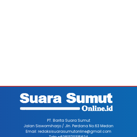
PT. Barita Suara Sumut
Jalan Siswomiharjo / Jln. Perdana No.63 Medan
Email: redaksisuarasumutonline@gmail.com
Telp +6281370315624