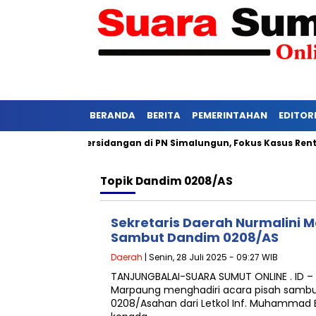
BERANDA
BERITA
PEMERINTAHAN
EDITOR
Awasi Ketat Persidangan di PN Simalungun, Fokus Kasus Rentan 
Topik
Dandim 0208/AS
Sekretaris Daerah Nurmalini M
Sambut Dandim 0208/AS
Daerah
| Senin, 28 Juli 2025 - 09:27 WIB
TANJUNGBALAI-SUARA SUMUT ONLINE . ID – S
Marpaung menghadiri acara pisah sam
0208/Asahan dari Letkol Inf. Muhammad B