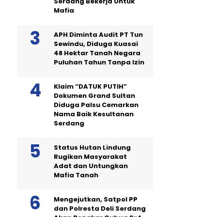
Serdang Bekerja Untuk
Mafia
APH Diminta Audit PT Tun
Sewindu, Diduga Kuasai
48 Hektar Tanah Negara
Puluhan Tahun Tanpa Izin
Klaim “DATUK PUTIH”
Dokumen Grand Sultan
Diduga Palsu Cemarkan
Nama Baik Kesultanan
Serdang
Status Hutan Lindung
Rugikan Masyarakat
Adat dan Untungkan
Mafia Tanah
Mengejutkan, Satpol PP
dan Polresta Deli Serdang