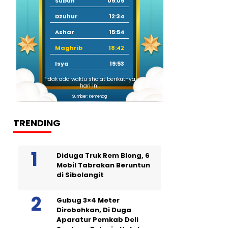
Subuh
05:05
Dzuhur
12:34
Ashar
15:54
Maghrib
18:42
Isya
19:53
Tidak ada waktu sholat berikutnya
hari ini.
Sumber: Kemenag
TRENDING
Diduga Truk Rem Blong, 6
Mobil Tabrakan Beruntun
di Sibolangit
Gubug 3×4 Meter
Dirobohkan, Di Duga
Aparatur Pemkab Deli