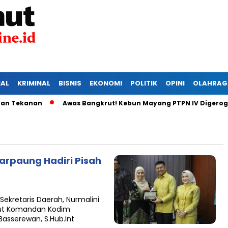
IAL
KRIMINAL
BISNIS
EKONOMI
POLITIK
OPINI
OLAHRAG
Tekanan
Awas Bangkrut! Kebun Mayang PTPN IV Digerogoti 
arpaung Hadiri Pisah
ekretaris Daerah, Nurmalini
but Komandan Kodim
asserewan, S.Hub.Int