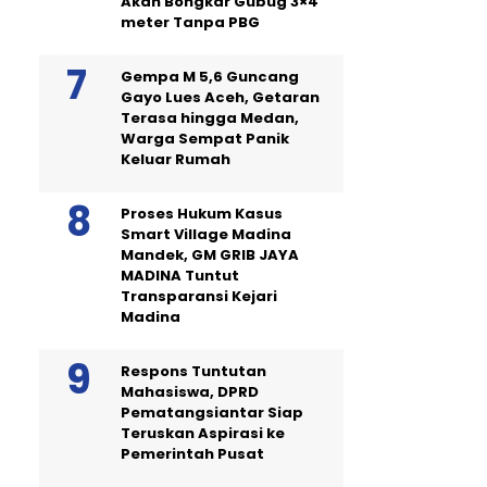
Akan Bongkar Gubug 3×4
meter Tanpa PBG
Gempa M 5,6 Guncang
Gayo Lues Aceh, Getaran
Terasa hingga Medan,
Warga Sempat Panik
Keluar Rumah
Proses Hukum Kasus
Smart Village Madina
Mandek, GM GRIB JAYA
MADINA Tuntut
Transparansi Kejari
Madina
Respons Tuntutan
Mahasiswa, DPRD
Pematangsiantar Siap
Teruskan Aspirasi ke
Pemerintah Pusat