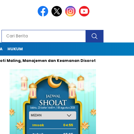
A
HUKUM
Maling, Manajemen dan Keamanan Disorot Tajam
Dugaan Pun
Sabtu, 23 Safar 1448 H / 08 Agustus 2026
Imsak
04:55