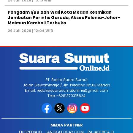
29 Juli 2026 | 13:13 WIB
Pangdam I/BB dan Wali Kota Medan Resmikan
Jembatan Perintis Garuda, Akses Polonia-Johor-
Maimun Kembali Terbuka
29 Juli 2026 | 12:04 WIB
PT. Barita Suara Sumut
Jalan Siswomiharjo / Jln. Perdana No.63 Medan
Email: redaksisuarasumutonline@gmail.com
Telp +6281370315624
MEDIA PARTNER
EKISPEDIA.ID
LANGKATODAY.COM
RAJABERITA.ID