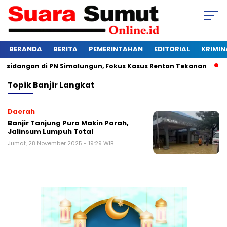
BERANDA
BERITA
PEMERINTAHAN
EDITORIAL
KRIMIN
rsidangan di PN Simalungun, Fokus Kasus Rentan Tekanan
Aw
Topik
Banjir Langkat
Daerah
Banjir Tanjung Pura Makin Parah,
Jalinsum Lumpuh Total
Jumat, 28 November 2025 - 19:29 WIB