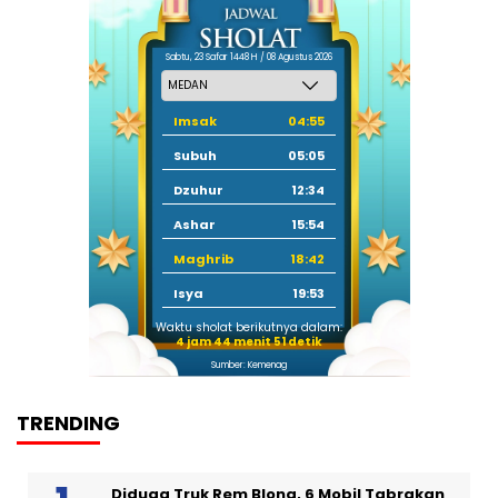
Sabtu, 23 Safar 1448 H / 08 Agustus 2026
Imsak
04:55
Subuh
05:05
Dzuhur
12:34
Ashar
15:54
Maghrib
18:42
Isya
19:53
Waktu sholat berikutnya dalam:
4 jam 44 menit 51 detik
Sumber: Kemenag
TRENDING
Diduga Truk Rem Blong, 6 Mobil Tabrakan