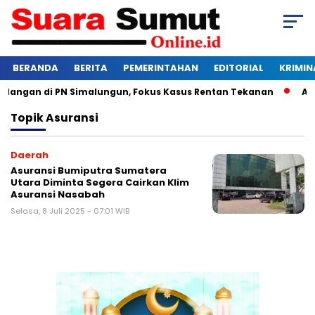
BERANDA
BERITA
PEMERINTAHAN
EDITORIAL
KRIMIN
dangan di PN Simalungun, Fokus Kasus Rentan Tekanan
Awas
Topik
Asuransi
Daerah
Asuransi Bumiputra Sumatera
Utara Diminta Segera Cairkan Klim
Asuransi Nasabah
Selasa, 8 Juli 2025 - 07:01 WIB