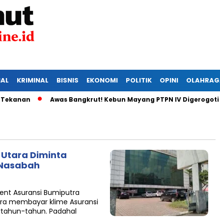
IAL
KRIMINAL
BISNIS
EKONOMI
POLITIK
OPINI
OLAHRAG
anan
Awas Bangkrut! Kebun Mayang PTPN IV Digerogoti Mal
 Utara Diminta
 Nasabah
nt Asuransi Bumiputra
era membayar klime Asuransi
rtahun-tahun. Padahal