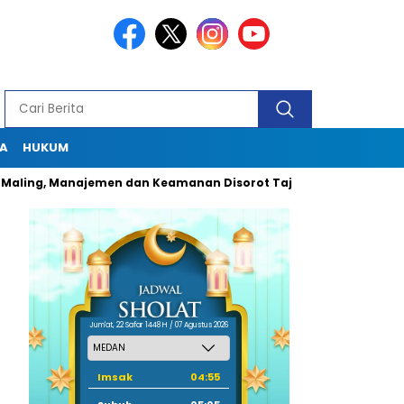
A
HUKUM
ing, Manajemen dan Keamanan Disorot Tajam
Dugaan Pungli
Jum'at, 22 Safar 1448 H / 07 Agustus 2026
Imsak
04:55