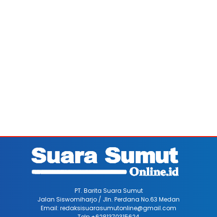
PT. Barita Suara Sumut
Jalan Siswomiharjo / Jln. Perdana No.63 Medan
Email: redaksisuarasumutonline@gmail.com
Telp +6281370315624