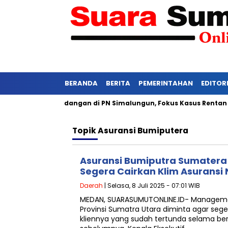
BERANDA
BERITA
PEMERINTAHAN
EDITOR
si Ketat Persidangan di PN Simalungun, Fokus Kasus Rentan Tek
Topik
Asuransi Bumiputera
Asuransi Bumiputra Sumatera
Segera Cairkan Klim Asuransi
Daerah
| Selasa, 8 Juli 2025 - 07:01 WIB
MEDAN, SUARASUMUTONLINE.ID- Manageme
Provinsi Sumatra Utara diminta agar seg
kliennya yang sudah tertunda selama be