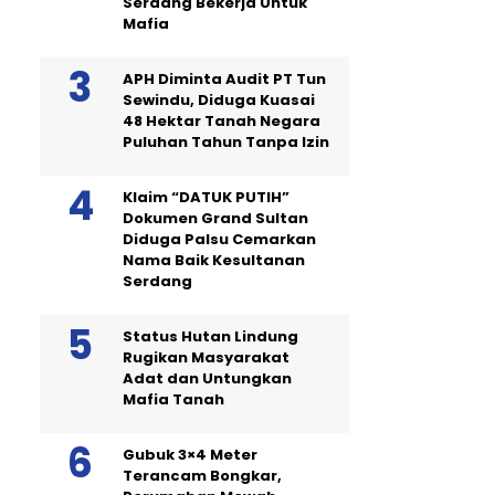
Serdang Bekerja Untuk
Mafia
APH Diminta Audit PT Tun
Sewindu, Diduga Kuasai
48 Hektar Tanah Negara
Puluhan Tahun Tanpa Izin
Klaim “DATUK PUTIH”
Dokumen Grand Sultan
Diduga Palsu Cemarkan
Nama Baik Kesultanan
Serdang
Status Hutan Lindung
Rugikan Masyarakat
Adat dan Untungkan
Mafia Tanah
Gubuk 3×4 Meter
Terancam Bongkar,