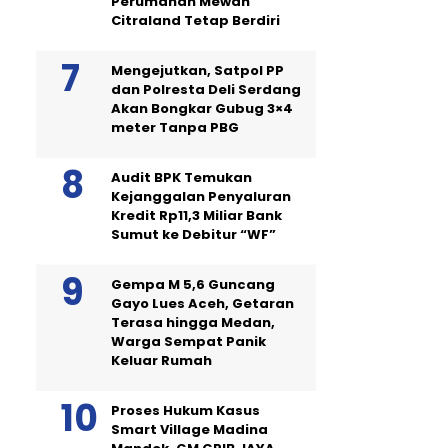
Perumahan Mewah
Citraland Tetap Berdiri
Mengejutkan, Satpol PP
dan Polresta Deli Serdang
Akan Bongkar Gubug 3×4
meter Tanpa PBG
Audit BPK Temukan
Kejanggalan Penyaluran
Kredit Rp11,3 Miliar Bank
Sumut ke Debitur “WF”
Gempa M 5,6 Guncang
Gayo Lues Aceh, Getaran
Terasa hingga Medan,
Warga Sempat Panik
Keluar Rumah
Proses Hukum Kasus
Smart Village Madina