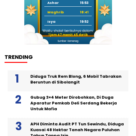
Ashar
15:53
Maghrib
18:41
Isya
19:52
Waktu sholat berikutnya dalam:
1 jam 47 menit 44 detik
Sumber: Kemenag
TRENDING
Diduga Truk Rem Blong, 6 Mobil Tabrakan
Beruntun di Sibolangit
Gubug 3×4 Meter Dirobohkan, Di Duga
Aparatur Pemkab Deli Serdang Bekerja
Untuk Mafia
APH Diminta Audit PT Tun Sewindu, Diduga
Kuasai 48 Hektar Tanah Negara Puluhan
Tahun Tanpa Izin