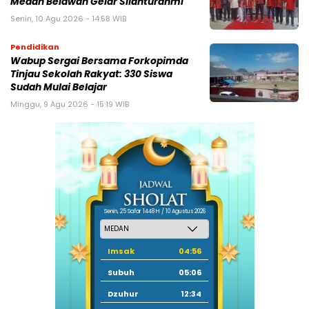
Medan Belawan Gelar Silahturahmi
Senin, 10 Agu 2026 - 14:58 WIB
Pendidikan
Wabup Sergai Bersama Forkopimda
Tinjau Sekolah Rakyat: 330 Siswa
Sudah Mulai Belajar
Minggu, 9 Agu 2026 - 15:19 WIB
Senin, 25 Safar 1448 H / 10 Agustus 2026
Imsak
04:56
Subuh
05:06
Dzuhur
12:34