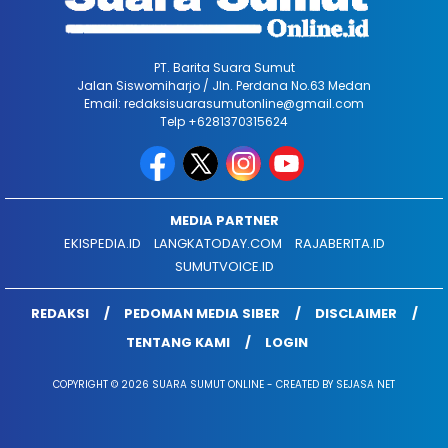
PT. Barita Suara Sumut
Jalan Siswomiharjo / Jln. Perdana No.63 Medan
Email: redaksisuarasumutonline@gmail.com
Telp +6281370315624
MEDIA PARTNER
EKISPEDIA.ID
LANGKATODAY.COM
RAJABERITA.ID
SUMUTVOICE.ID
REDAKSI
PEDOMAN MEDIA SIBER
DISCLAIMER
TENTANG KAMI
LOGIN
COPYRIGHT © 2026 SUARA SUMUT ONLINE - CREATED BY SEJASA NET