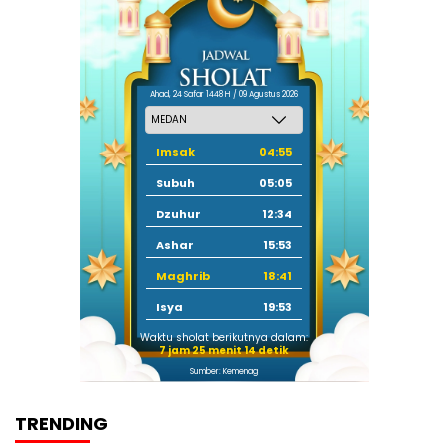
Ahad, 24 Safar 1448 H / 09 Agustus 2026
Imsak
04:55
Subuh
05:05
Dzuhur
12:34
Ashar
15:53
Maghrib
18:41
Isya
19:53
Waktu sholat berikutnya dalam:
7 jam 25 menit 13 detik
Sumber: Kemenag
TRENDING