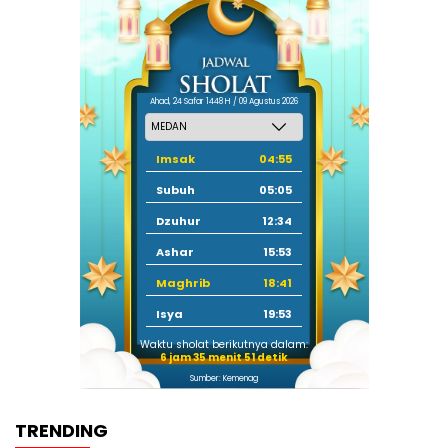
Ahad, 24 Safar 1448 H / 09 Agustus 2026
Imsak
04:55
Subuh
05:05
Dzuhur
12:34
Ashar
15:53
Maghrib
18:41
Isya
19:53
Waktu sholat berikutnya dalam:
6 jam 35 menit 51 detik
Sumber: Kemenag
TRENDING