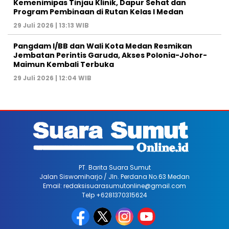
Kemenimipas Tinjau Klinik, Dapur Sehat dan
Program Pembinaan di Rutan Kelas I Medan
29 Juli 2026 | 13:13 WIB
Pangdam I/BB dan Wali Kota Medan Resmikan
Jembatan Perintis Garuda, Akses Polonia-Johor-
Maimun Kembali Terbuka
29 Juli 2026 | 12:04 WIB
PT. Barita Suara Sumut
Jalan Siswomiharjo / Jln. Perdana No.63 Medan
Email: redaksisuarasumutonline@gmail.com
Telp +6281370315624