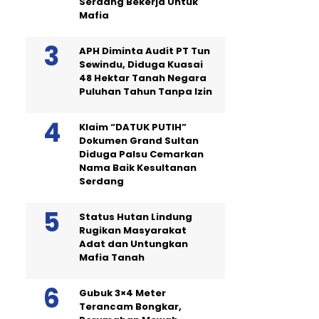
Serdang Bekerja Untuk
Mafia
APH Diminta Audit PT Tun
Sewindu, Diduga Kuasai
48 Hektar Tanah Negara
Puluhan Tahun Tanpa Izin
Klaim “DATUK PUTIH”
Dokumen Grand Sultan
Diduga Palsu Cemarkan
Nama Baik Kesultanan
Serdang
Status Hutan Lindung
Rugikan Masyarakat
Adat dan Untungkan
Mafia Tanah
Gubuk 3×4 Meter
Terancam Bongkar,