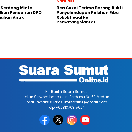
Kriminal
i Serdang Minta
Bea Cukai Terima Barang Bukti
lkan Pencarian DPO
Penyelundupan Puluhan Ribu
uhan Anak
Rokok Ilegal ke
Pematangsiantar
PT. Barita Suara Sumut
Jalan Siswomiharjo / Jln. Perdana No.63 Medan
Email: redaksisuarasumutonline@gmail.com
Telp +6281370315624