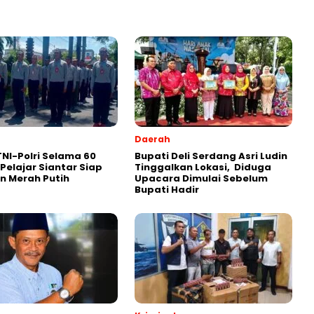
Daerah
 TNI-Polri Selama 60
Bupati Deli Serdang Asri Ludin
 Pelajar Siantar Siap
Tinggalkan Lokasi, Diduga
n Merah Putih
Upacara Dimulai Sebelum
Bupati Hadir