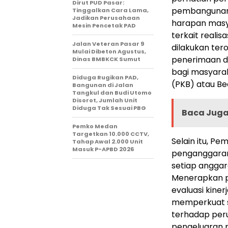
Dirut PUD Pasar:
pembangunan 
Tinggalkan Cara Lama,
Jadikan Perusahaan
harapan masya
Mesin Pencetak PAD
terkait reali
Jalan Veteran Pasar 9
dilakukan ter
Mulai Dibeton Agustus,
penerimaan da
Dinas BMBKCK Sumut
bagi masyara
Diduga Rugikan PAD,
(PKB) atau Be
Bangunan di Jalan
Tangkul dan Budi Utomo
Disorot, Jumlah Unit
Diduga Tak Sesuai PBG
Baca Juga 
Pemko Medan
Targetkan 10.000 CCTV,
Selain itu, 
Tahap Awal 2.000 Unit
Masuk P-APBD 2026
penganggaran
setiap anggar
Menerapkan p
evaluasi kine
memperkuat s
terhadap peru
pengeluaran p