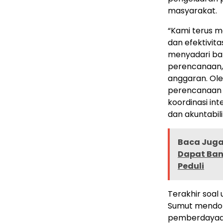
masyarakat.
“Kami terus m
dan efektivit
menyadari ba
perencanaan, 
anggaran. Ole
perencanaan 
koordinasi int
dan akuntabili
Baca Juga 
Dapat Ban
Peduli
Terakhir soal
Sumut mendor
pemberdayaan