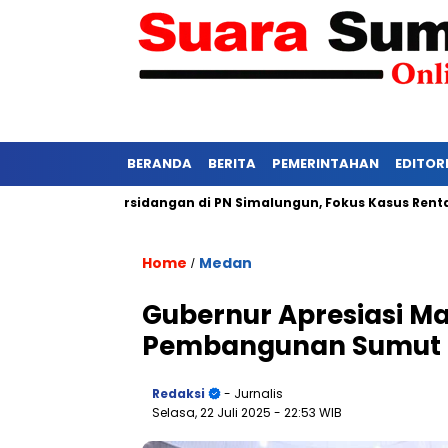
BERANDA
BERITA
PEMERINTAHAN
EDITOR
i Ketat Persidangan di PN Simalungun, Fokus Kasus Rentan Teka
Home
Medan
/
Gubernur Apresiasi M
Pembangunan Sumut
Redaksi
- Jurnalis
Selasa, 22 Juli 2025
- 22:53 WIB