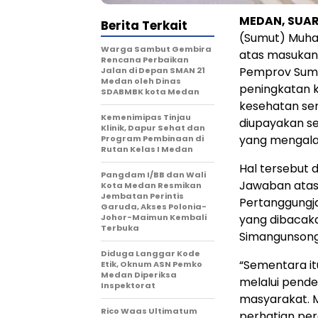
MEDAN, SUAR
Berita Terkait
(Sumut) Muha
Warga Sambut Gembira
atas masukan
Rencana Perbaikan
Pemprov Sumu
Jalan di Depan SMAN 21
Medan oleh Dinas
peningkatan k
SDABMBK kota Medan
kesehatan ser
Kemenimipas Tinjau
diupayakan se
Klinik, Dapur Sehat dan
yang mengala
Program Pembinaan di
Rutan Kelas I Medan
Hal tersebut
Pangdam I/BB dan Wali
Jawaban atas
Kota Medan Resmikan
Jembatan Perintis
Pertanggungj
Garuda, Akses Polonia-
Johor-Maimun Kembali
yang dibacaka
Terbuka
Simangunsong,
Diduga Langgar Kode
“Sementara it
Etik, Oknum ASN Pemko
Medan Diperiksa
melalui pende
Inspektorat
masyarakat. 
Rico Waas Ultimatum
perhatian pe