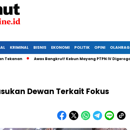
IAL
KRIMINAL
BISNIS
EKONOMI
POLITIK
OPINI
OLAHRAG
nan
Awas Bangkrut! Kebun Mayang PTPN IV Digerogoti Mali
asukan Dewan Terkait Fokus