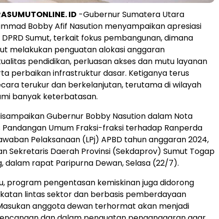
ASUMUTONLINE. ID
-Gubernur Sumatera Utara
mmad Bobby Afif Nasution menyampaikan apresiasi
 DPRD Sumut, terkait fokus pembangunan, dimana
t melakukan penguatan alokasi anggaran
ualitas pendidikan, perluasan akses dan mutu layanan
ta perbaikan infrastruktur dasar. Ketiganya terus
cara terukur dan berkelanjutan, terutama di wilayah
mi banyak keterbatasan.
 disampaikan Gubernur Bobby Nasution dalam Nota
 Pandangan Umum Fraksi-fraksi terhadap Ranperda
awaban Pelaksanaan (LPj) APBD tahun anggaran 2024,
n Sekretaris Daerah Provinsi (Sekdaprov) Sumut Togap
 dalam rapat Paripurna Dewan, Selasa (22/7).
u, program pengentasan kemiskinan juga didorong
katan lintas sektor dan berbasis pemberdayaan
Masukan anggota dewan terhormat akan menjadi
rencanaan dan dalam penguatan penganggaran agar