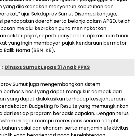
yang dilaksanakan menyentuh kebutuhan dan
rakat,” ujar Sekdaprov Sumut.Disampaikan juga,
sasi pendapatan daerah serta belanja dalam APBD, telah
obosan melalui kebijakan guna meningkatkan
ri sektor pajak, seperti penyediaan aplikasi non tunai
kat yang ingin membayar pajak kendaraan bermotor
a Balik Nama (BBN-KB).
:
Dinsos Sumut Lepas 31 Anak PPKS
Pemprov Sumut juga mengembangkan sistem
 berbasis hasil yang dapat mengukur dampak dari
an yang dapat dialokasikan terhadap kesejahteraan.
endekatan Budgeting fo Results yang memungkinkan
rja dari setiap program berbasis capaian. Dengan terus
istem ini agar mampu merespons secara adaptif
bahan sosial dan ekonomi serta menjamin efektivitas
ublik yang berorientasi pada kesejahteraan