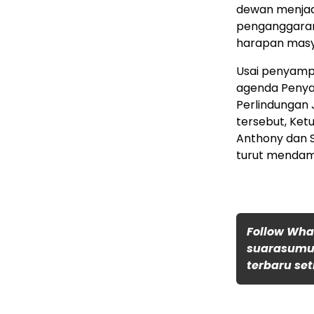
dewan menjad
penganggara
harapan masy
Usai penyampa
agenda Penyam
Perlindungan 
tersebut, Ketu
Anthony dan S
turut mendamp
Follow Wh
suarasumut
terbaru set