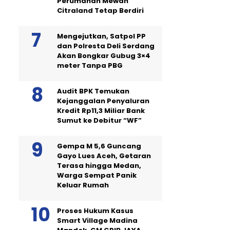
Perumahan Mewah
Citraland Tetap Berdiri
Mengejutkan, Satpol PP
dan Polresta Deli Serdang
Akan Bongkar Gubug 3×4
meter Tanpa PBG
Audit BPK Temukan
Kejanggalan Penyaluran
Kredit Rp11,3 Miliar Bank
Sumut ke Debitur “WF”
Gempa M 5,6 Guncang
Gayo Lues Aceh, Getaran
Terasa hingga Medan,
Warga Sempat Panik
Keluar Rumah
Proses Hukum Kasus
Smart Village Madina