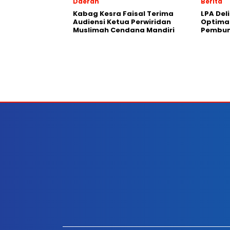
Daerah
Berita
Kabag Kesra Faisal Terima
LPA Del
Audiensi Ketua Perwiridan
Optima
Muslimah Cendana Mandiri
Pembun