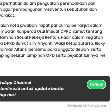
i perhatian dalam penguatan perencanaan dan
n agar pembangunan menyentuh kebutuhan dan
arakat.
ian nota jawaban, rapat paripurna berlanjut dalam
paian Ranperda Usul Inisiatif DPRD Sumut tentang
Jaminan Sosial Pekerja Rentan. Hadir dalam kegiatan
a DPRD Sumut Erni Ariyanti, Wakil Ketua Sutarto, Ricky
alman Alfarisi bersama para anggota dewan. Serta
ingi seluruh pimpinan OPD serta pejabat lainnya. rel
atsApp Channel
Follow
online.id untuk update berita
iap hari
Berita ini 36 kali dibaca