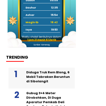
Subuh
05:05
Dzuhur
12:35
Ashar
15:54
Maghrib
18:42
Isya
19:53
Waktu sholat berikutnya dalam:
1 jam 21 menit 50 detik
Sumber: Kemenag
TRENDING
Diduga Truk Rem Blong, 6
Mobil Tabrakan Beruntun
di Sibolangit
Gubug 3×4 Meter
Dirobohkan, Di Duga
Aparatur Pemkab Deli