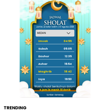
Jum'at, 22 Safar 1448 H / 07 Agustus 2026
Imsak
04:55
Subuh
05:05
Dzuhur
12:35
Ashar
15:54
Maghrib
18:42
Isya
19:53
Waktu sholat berikutnya dalam:
4 jam 14 menit 9 detik
Sumber: Kemenag
TRENDING