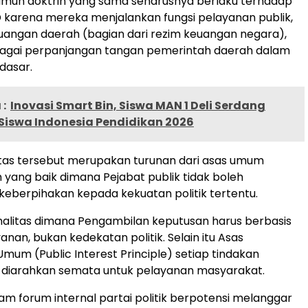
amun doktrin yang sama seharusnya berlaku terhadap
karena mereka menjalankan fungsi pelayanan publik,
angan daerah (bagian dari rezim keuangan negara),
bagai perpanjangan tangan pemerintah daerah dalam
 dasar.
:
Inovasi Smart Bin, Siswa MAN 1 Deli Serdang
Siswa Indonesia Pendidikan 2026
litas tersebut merupakan turunan dari asas umum
yang baik dimana Pejabat publik tidak boleh
eberpihakan kepada kekuatan politik tertentu.
nalitas dimana Pengambilan keputusan harus berbasis
nan, bukan kedekatan politik. Selain itu Asas
mum (Public Interest Principle) setiap tindakan
s diarahkan semata untuk pelayanan masyarakat.
am forum internal partai politik berpotensi melanggar