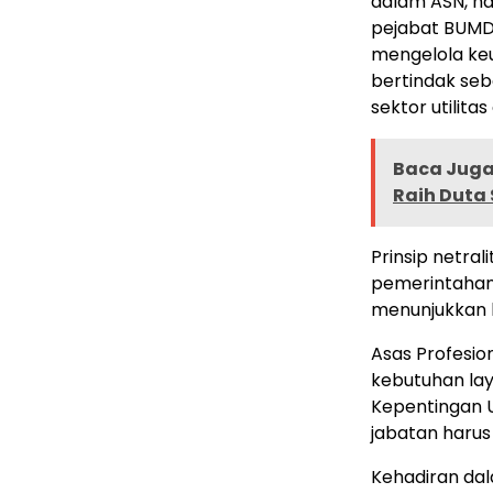
dalam ASN, n
pejabat BUMD 
mengelola keu
bertindak se
sektor utilitas
Baca Juga 
Raih Duta 
Prinsip netra
pemerintahan 
menunjukkan k
Asas Profesio
kebutuhan laya
Kepentingan U
jabatan haru
Kehadiran dal