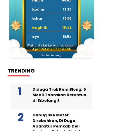
Subuh
05:05
Dzuhur
12:35
Ashar
15:55
Maghrib
18:42
Isya
19:54
Waktu sholat berikutnya dalam:
4 jam 54 menit 29 detik
Sumber: Kemenag
TRENDING
Diduga Truk Rem Blong, 6
Mobil Tabrakan Beruntun
di Sibolangit
Gubug 3×4 Meter
Dirobohkan, Di Duga
Aparatur Pemkab Deli