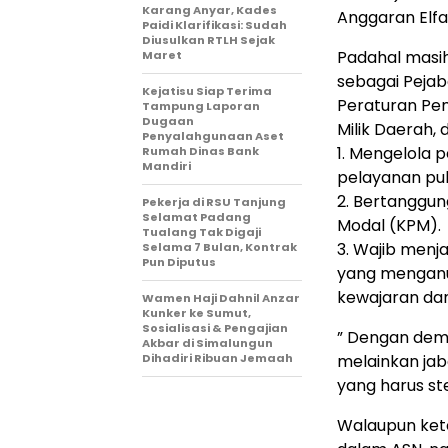
Karang Anyar, Kades
Anggaran Elfa
Paidi Klarifikasi: Sudah
Diusulkan RTLH Sejak
Padahal masi
Maret
sebagai Pejab
Kejatisu Siap Terima
Peraturan Pe
Tampung Laporan
Dugaan
Milik Daerah, 
Penyalahgunaan Aset
1. Mengelola
Rumah Dinas Bank
Mandiri
pelayanan pub
2. Bertanggun
Pekerja di RSU Tanjung
Selamat Padang
Modal (KPM).
Tualang Tak Digaji
3. Wajib men
Selama 7 Bulan, Kontrak
Pun Diputus
yang menganut 
kewajaran dan
Wamen Haji Dahnil Anzar
Kunker ke Sumut,
Sosialisasi & Pengajian
” Dengan demi
Akbar di Simalungun
Dihadiri Ribuan Jemaah
melainkan jaba
yang harus ster
Walaupun keten