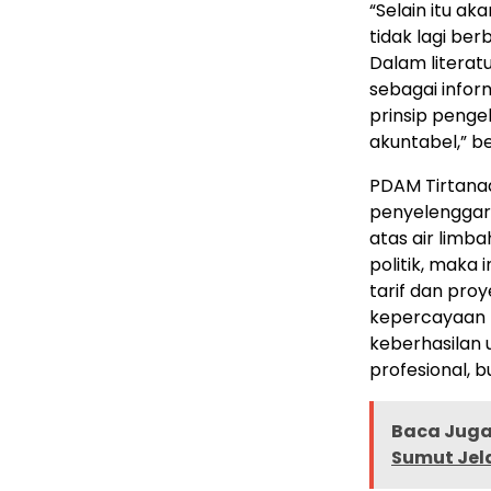
“Selain itu ak
tidak lagi be
Dalam literatu
sebagai infor
prinsip peng
akuntabel,” b
PDAM Tirtana
penyelenggar
atas air limba
politik, maka
tarif dan proy
kepercayaan p
keberhasilan u
profesional, bu
Baca Juga 
Sumut Jela