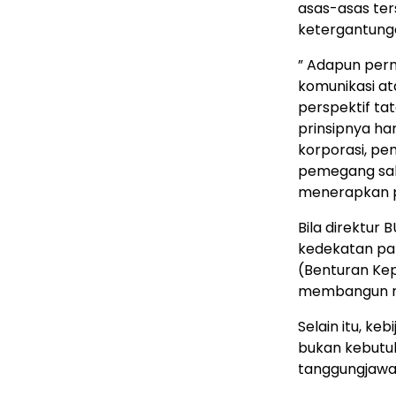
asas-asas te
ketergantunga
” Adapun pern
komunikasi at
perspektif ta
prinsipnya ha
korporasi, p
pemegang sah
menerapkan pr
Bila direktur
kedekatan par
(Benturan Ke
membangun re
Selain itu, keb
bukan kebutuh
tanggungjawa