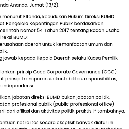
nda Ananda, Jumat (13/2).
h menurut Elfanda, kedudukan Hukum Direksi BUMD
at Pengelola Kepentingan Publik berdasarkan
merintah Nomor 54 Tahun 2017 tentang Badan Usaha
direksi BUMD:
 perusahaan daerah untuk kemanfaatan umum dan
lik.
g jawab kepada Kepala Daerah selaku Kuasa Pemilik
jalankan prinsip Good Corporate Governance (GCG)
prinsip transparansi, akuntabilitas, responsibilitas,
 independensi.
kian, jabatan direksi BUMD bukan jabatan politik,
tan profesional publik (public professional office)
il dari afiliasi dan aktivitas politik praktis.l,” tambahnya.
tuan netralitas secara eksplisit banyak diatur ini