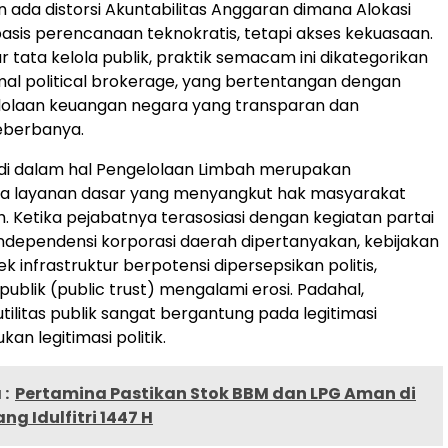
an ada distorsi Akuntabilitas Anggaran dimana Alokasi
rbasis perencanaan teknokratis, tetapi akses kekuasaan.
r tata kelola publik, praktik semacam ini dikategorikan
mal political brokerage, yang bertentangan dengan
elolaan keuangan negara yang transparan dan
eberbanya.
di dalam hal Pengelolaan Limbah merupakan
a layanan dasar yang menyangkut hak masyarakat
h. Ketika pejabatnya terasosiasi dengan kegiatan partai
 independensi korporasi daerah dipertanyakan, kebijakan
ek infrastruktur berpotensi dipersepsikan politis,
ublik (public trust) mengalami erosi. Padahal,
tilitas publik sangat bergantung pada legitimasi
kan legitimasi politik.
:
Pertamina Pastikan Stok BBM dan LPG Aman di
ng Idulfitri 1447 H