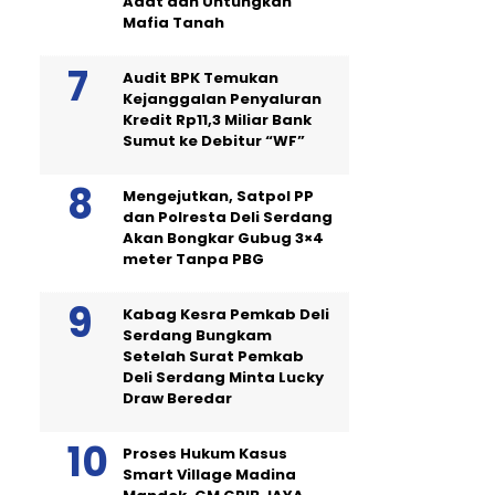
Adat dan Untungkan
Mafia Tanah
Audit BPK Temukan
Kejanggalan Penyaluran
Kredit Rp11,3 Miliar Bank
Sumut ke Debitur “WF”
Mengejutkan, Satpol PP
dan Polresta Deli Serdang
Akan Bongkar Gubug 3×4
meter Tanpa PBG
Kabag Kesra Pemkab Deli
Serdang Bungkam
Setelah Surat Pemkab
Deli Serdang Minta Lucky
Draw Beredar
Proses Hukum Kasus
Smart Village Madina