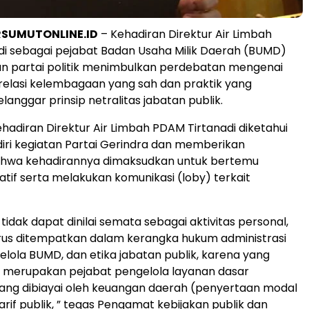
RSUMUTONLINE.ID
– Kehadiran Direktur Air Limbah
i sebagai pejabat Badan Usaha Milik Daerah (BUMD)
an partai politik menimbulkan perdebatan mengenai
relasi kelembagaan yang sah dan praktik yang
anggar prinsip netralitas jabatan publik.
ehadiran Direktur Air Limbah PDAM Tirtanadi diketahui
ri kegiatan Partai Gerindra dan memberikan
ahwa kehadirannya dimaksudkan untuk bertemu
atif serta melakukan komunikasi (loby) terkait
i tidak dapat dinilai semata sebagai aktivitas personal,
rus ditempatkan dalam kerangka hukum administrasi
kelola BUMD, dan etika jabatan publik, karena yang
 merupakan pejabat pengelola layanan dasar
ang dibiayai oleh keuangan daerah (penyertaan modal
rif publik, ” tegas Pengamat kebijakan publik dan