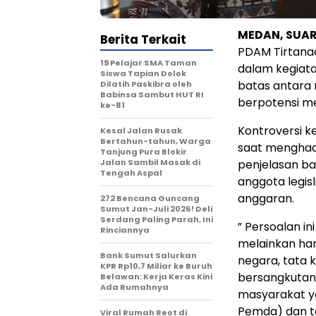
MEDAN, SUA
Berita Terkait
PDAM Tirtanad
19 Pelajar SMA Taman
dalam kegiat
Siswa Tapian Dolok
batas antara 
Dilatih Paskibra oleh
Babinsa Sambut HUT RI
berpotensi mel
ke-81
Kontroversi k
Kesal Jalan Rusak
Bertahun-tahun, Warga
saat menghadi
Tanjung Pura Blokir
Jalan Sambil Masak di
penjelasan b
Tengah Aspal
anggota legisl
anggaran.
272 Bencana Guncang
Sumut Jan-Juli 2026! Deli
Serdang Paling Parah, Ini
” Persoalan in
Rinciannya
melainkan ha
Bank Sumut Salurkan
negara, tata 
KPR Rp10,7 Miliar ke Buruh
bersangkutan
Belawan: Kerja Keras Kini
Ada Rumahnya
masyarakat y
Pemda) dan ta
Viral Rumah Reot di