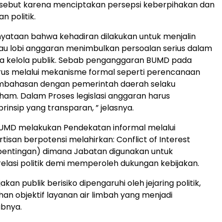
rsebut karena menciptakan persepsi keberpihakan dan
n politik.
yataan bahwa kehadiran dilakukan untuk menjalin
au lobi anggaran menimbulkan persoalan serius dalam
ta kelola publik. Sebab penganggaran BUMD pada
rus melalui mekanisme formal seperti perencanaan
embahasan dengan pemerintah daerah selaku
am. Dalam Proses legislasi anggaran harus
insip yang transparan, ” jelasnya.
 BUMD melakukan Pendekatan informal melalui
tisan berpotensi melahirkan: Conflict of Interest
pentingan) dimana Jabatan digunakan untuk
lasi politik demi memperoleh dukungan kebijakan.
ijakan publik berisiko dipengaruhi oleh jejaring politik,
an objektif layanan air limbah yang menjadi
bnya.