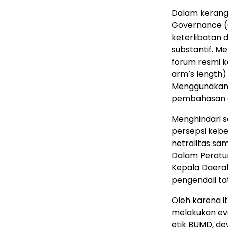
Dalam kerangk
Governance (G
keterlibatan d
substantif. M
forum resmi ke
arm’s length)
Menggunakan 
pembahasan 
Menghindari s
persepsi kebe
netralitas sa
Dalam Peratu
Kepala Daera
pengendali ta
Oleh karena it
melakukan eva
etik BUMD, d