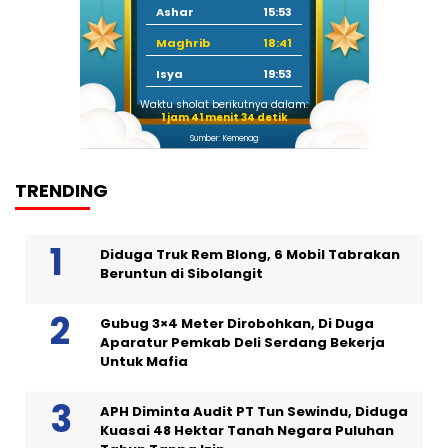
Ashar
15:53
Maghrib
18:41
Isya
19:53
Waktu sholat berikutnya dalam:
1 jam 41 menit 33 detik
Sumber: Kemenag
TRENDING
Diduga Truk Rem Blong, 6 Mobil Tabrakan
Beruntun di Sibolangit
Gubug 3×4 Meter Dirobohkan, Di Duga
Aparatur Pemkab Deli Serdang Bekerja
Untuk Mafia
APH Diminta Audit PT Tun Sewindu, Diduga
Kuasai 48 Hektar Tanah Negara Puluhan