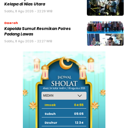
Kelapa di Nias Utara
Sabtu, 8 Agu 2026 - 22:29 WIB
Daerah
Kapolda Sumut Resmikan Polres
Padang Lawas
Sabtu, 8 Agu 2026 - 22:27 WIB
Ahad, 24 Safar 1448 H / 09 Agustus 2026
Imsak
04:55
Subuh
05:05
Dzuhur
12:34