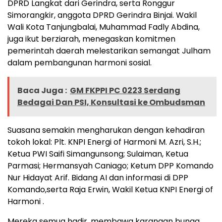
DPRD Langkat dari Gerindra, serta Ronggur
Simorangkir, anggota DPRD Gerindra Binjai. Wakil
Wali Kota Tanjungbalai, Muhammad Fadly Abdina,
juga ikut berziarah, menegaskan komitmen
pemerintah daerah melestarikan semangat Julham
dalam pembangunan harmoni sosial.
Baca Juga :
GM FKPPI PC 0223 Serdang
Bedagai Dan PSI, Konsultasi ke Ombudsman
Suasana semakin mengharukan dengan kehadiran
tokoh lokal: Plt. KNPI Energi of Harmoni M. Azri, S.H.;
Ketua PWI Saifi Simangunsong; Sulaiman, Ketua
Parmasi; Hermansyah Caniago; Ketum DPP Komando
Nur Hidayat Arif. Bidang AI dan informasi di DPP
Komando,serta Raja Erwin, Wakil Ketua KNPI Energi of
Harmoni .
Mereka semua hadir, membawa karangan bunga