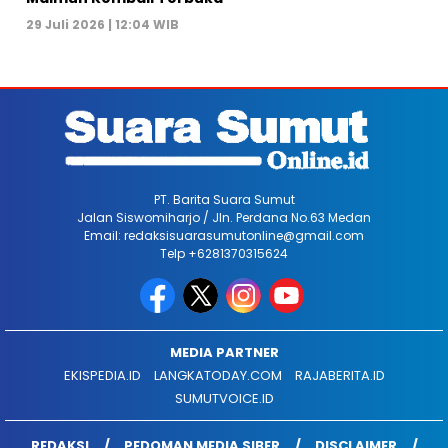
29 Juli 2026 | 12:04 WIB
PT. Barita Suara Sumut
Jalan Siswomiharjo / Jln. Perdana No.63 Medan
Email: redaksisuarasumutonline@gmail.com
Telp +6281370315624
MEDIA PARTNER
EKISPEDIA.ID
LANGKATODAY.COM
RAJABERITA.ID
SUMUTVOICE.ID
REDAKSI
PEDOMAN MEDIA SIBER
DISCLAIMER