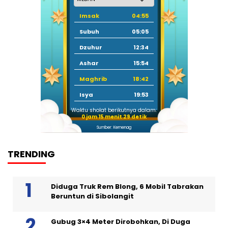
Imsak
04:55
Subuh
05:05
Dzuhur
12:34
Ashar
15:54
Maghrib
18:42
Isya
19:53
Waktu sholat berikutnya dalam:
0 jam 15 menit 28 detik
Sumber: Kemenag
TRENDING
Diduga Truk Rem Blong, 6 Mobil Tabrakan
Beruntun di Sibolangit
Gubug 3×4 Meter Dirobohkan, Di Duga