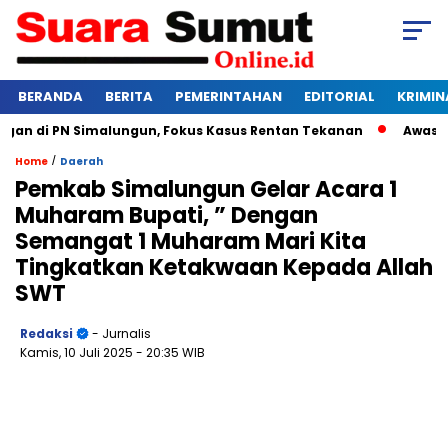
BERANDA
BERITA
PEMERINTAHAN
EDITORIAL
KRIMIN
 di PN Simalungun, Fokus Kasus Rentan Tekanan
Awas Bangkr
/
Home
Daerah
Pemkab Simalungun Gelar Acara 1
Muharam Bupati, ” Dengan
Semangat 1 Muharam Mari Kita
Tingkatkan Ketakwaan Kepada Allah
SWT
Redaksi
- Jurnalis
Kamis, 10 Juli 2025
- 20:35 WIB