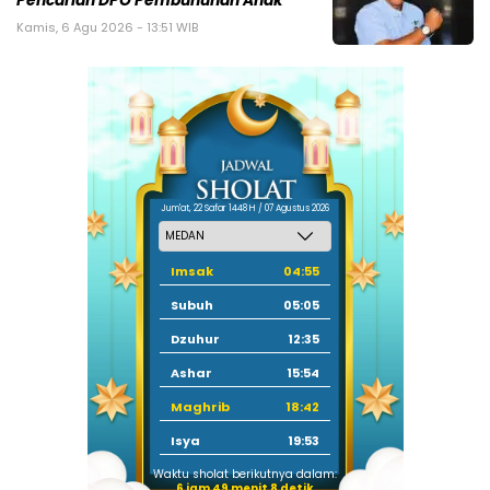
Pencarian DPO Pembunuhan Anak
Kamis, 6 Agu 2026 - 13:51 WIB
Jum'at, 22 Safar 1448 H / 07 Agustus 2026
Imsak
04:55
Subuh
05:05
Dzuhur
12:35
Ashar
15:54
Maghrib
18:42
Isya
19:53
Waktu sholat berikutnya dalam:
6 jam 49 menit 7 detik