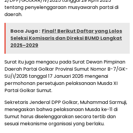
2/DPP/GOLKAR/IV/2025 tanggal 29 April 2025
tentang penyelenggaraan musyawarah partai di
daerah.
Baca Juga :
Final! Berikut Daftar yang Lolos
Seleksi Komisaris dan Direksi BUMD Langkat
2025–2029
Surat itu juga mengacu pada Surat Dewan Pimpinan
Daerah Partai Golkar Provinsi Sumut Nomor B-7/GK-
SU/I/2026 tanggal 17 Januari 2026 mengenai
permohonan persetujuan pelaksanaan Musda XI
Partai Golkar Sumut.
Sekretaris Jenderal DPP Golkar, Muhammad Sarmuji,
menegaskan bahwa pelaksanaan Musda ke-11 di
Sumut harus diselenggarakan secara tertib dan
sesuai mekanisme organisasi yang berlaku.