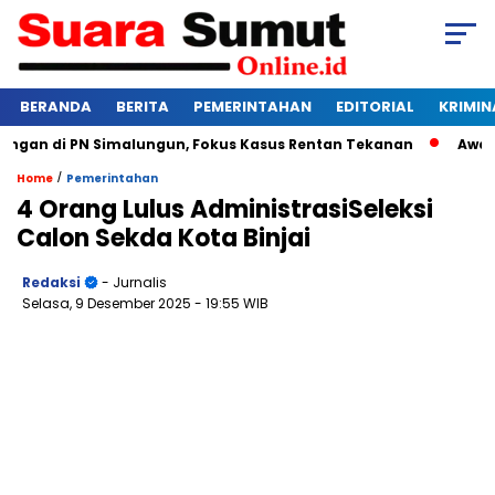
BERANDA
BERITA
PEMERINTAHAN
EDITORIAL
KRIMIN
an di PN Simalungun, Fokus Kasus Rentan Tekanan
Awas Ban
/
Home
Pemerintahan
4 Orang Lulus AdministrasiSeleksi
Calon Sekda Kota Binjai
Redaksi
- Jurnalis
Selasa, 9 Desember 2025
- 19:55 WIB