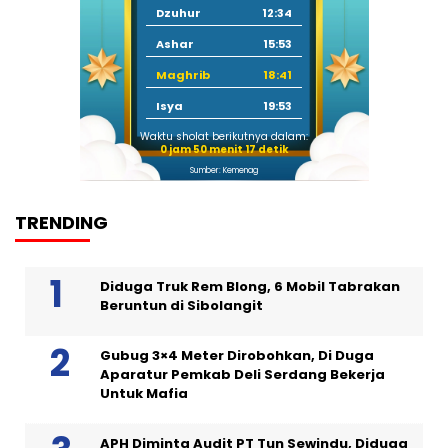
Dzuhur
12:34
Ashar
15:53
Maghrib
18:41
Isya
19:53
Waktu sholat berikutnya dalam:
0 jam 50 menit 16 detik
Sumber: Kemenag
TRENDING
Diduga Truk Rem Blong, 6 Mobil Tabrakan
Beruntun di Sibolangit
Gubug 3×4 Meter Dirobohkan, Di Duga
Aparatur Pemkab Deli Serdang Bekerja
Untuk Mafia
APH Diminta Audit PT Tun Sewindu, Diduga