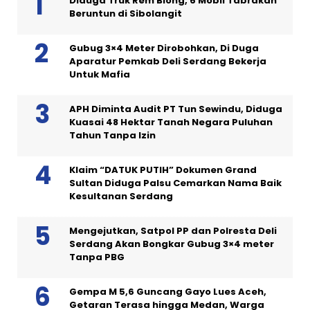
Diduga Truk Rem Blong, 6 Mobil Tabrakan
Beruntun di Sibolangit
Gubug 3×4 Meter Dirobohkan, Di Duga
Aparatur Pemkab Deli Serdang Bekerja
Untuk Mafia
APH Diminta Audit PT Tun Sewindu, Diduga
Kuasai 48 Hektar Tanah Negara Puluhan
Tahun Tanpa Izin
Klaim “DATUK PUTIH” Dokumen Grand
Sultan Diduga Palsu Cemarkan Nama Baik
Kesultanan Serdang
Mengejutkan, Satpol PP dan Polresta Deli
Serdang Akan Bongkar Gubug 3×4 meter
Tanpa PBG
Gempa M 5,6 Guncang Gayo Lues Aceh,
Getaran Terasa hingga Medan, Warga