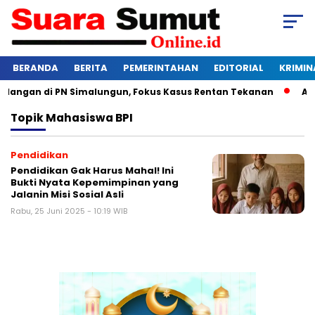
BERANDA
BERITA
PEMERINTAHAN
EDITORIAL
KRIMIN
idangan di PN Simalungun, Fokus Kasus Rentan Tekanan
Awas
Topik
Mahasiswa BPI
Pendidikan
Pendidikan Gak Harus Mahal! Ini
Bukti Nyata Kepemimpinan yang
Jalanin Misi Sosial Asli
Rabu, 25 Juni 2025 - 10:19 WIB