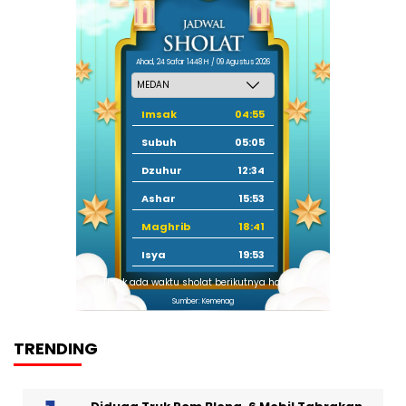
Ahad, 24 Safar 1448 H / 09 Agustus 2026
Imsak
04:55
Subuh
05:05
Dzuhur
12:34
Ashar
15:53
Maghrib
18:41
Isya
19:53
Tidak ada waktu sholat berikutnya hari ini.
Sumber: Kemenag
TRENDING