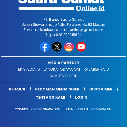
PT. Barita Suara Sumut
Jalan Siswomiharjo / Jln. Perdana No.63 Medan
Email: redaksisuarasumutonline@gmail.com
Telp +6281370315624
MEDIA PARTNER
EKISPEDIA.ID
LANGKATODAY.COM
RAJABERITA.ID
SUMUTVOICE.ID
REDAKSI
PEDOMAN MEDIA SIBER
DISCLAIMER
TENTANG KAMI
LOGIN
COPYRIGHT © 2026 SUARA SUMUT ONLINE - CREATED BY SEJASA NET