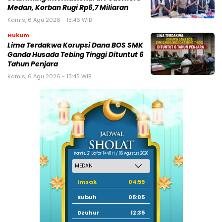
Medan, Korban Rugi Rp6,7 Miliaran
Kamis, 6 Agu 2026 - 13:46 WIB
Hukum
Lima Terdakwa Korupsi Dana BOS SMK
Ganda Husada Tebing Tinggi Dituntut 6
Tahun Penjara
Kamis, 6 Agu 2026 - 13:45 WIB
Kamis, 21 Safar 1448 H / 06 Agustus 2026
Imsak
04:55
Subuh
05:05
Dzuhur
12:35