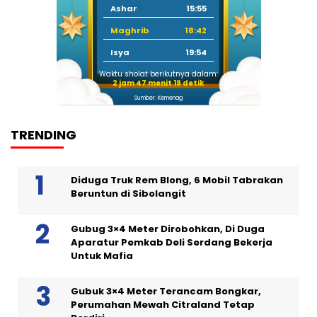
Ashar
15:55
Maghrib
18:42
Isya
19:54
Waktu sholat berikutnya dalam:
2 jam 47 menit 18 detik
Sumber: Kemenag
TRENDING
Diduga Truk Rem Blong, 6 Mobil Tabrakan
Beruntun di Sibolangit
Gubug 3×4 Meter Dirobohkan, Di Duga
Aparatur Pemkab Deli Serdang Bekerja
Untuk Mafia
Gubuk 3×4 Meter Terancam Bongkar,
Perumahan Mewah Citraland Tetap