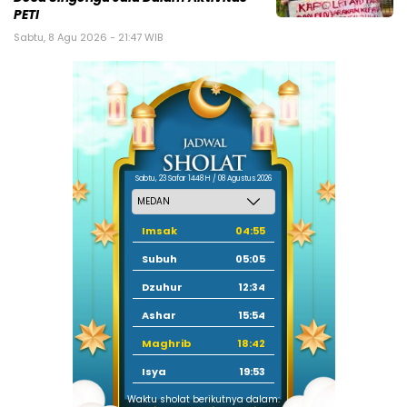
PETI
Sabtu, 8 Agu 2026 - 21:47 WIB
Sabtu, 23 Safar 1448 H / 08 Agustus 2026
Imsak
04:55
Subuh
05:05
Dzuhur
12:34
Ashar
15:54
Maghrib
18:42
Isya
19:53
Waktu sholat berikutnya dalam: