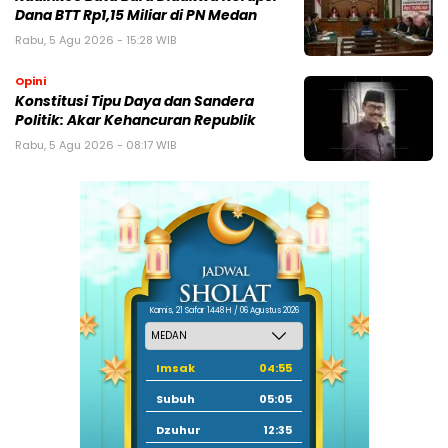
Dana BTT Rp1,15 Miliar di PN Medan
Rabu, 5 Agu 2026 - 15:28 WIB
Opini
Konstitusi Tipu Daya dan Sandera
Politik: Akar Kehancuran Republik
Rabu, 5 Agu 2026 - 08:17 WIB
Kamis, 21 Safar 1448 H / 06 Agustus 2026
Imsak
04:55
Subuh
05:05
Dzuhur
12:35