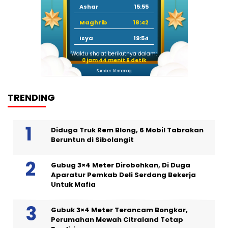
Ashar
15:55
Maghrib
18:42
Isya
19:54
Waktu sholat berikutnya dalam:
0 jam 44 menit 6 detik
Sumber: Kemenag
TRENDING
Diduga Truk Rem Blong, 6 Mobil Tabrakan
Beruntun di Sibolangit
Gubug 3×4 Meter Dirobohkan, Di Duga
Aparatur Pemkab Deli Serdang Bekerja
Untuk Mafia
Gubuk 3×4 Meter Terancam Bongkar,
Perumahan Mewah Citraland Tetap