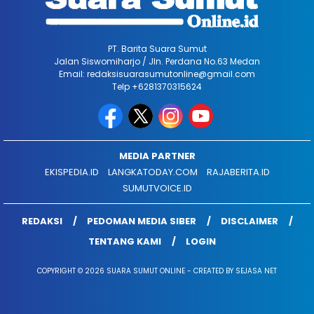
PT. Barita Suara Sumut
Jalan Siswomiharjo / Jln. Perdana No.63 Medan
Email: redaksisuarasumutonline@gmail.com
Telp +6281370315624
MEDIA PARTNER
EKISPEDIA.ID
LANGKATODAY.COM
RAJABERITA.ID
SUMUTVOICE.ID
REDAKSI
PEDOMAN MEDIA SIBER
DISCLAIMER
TENTANG KAMI
LOGIN
COPYRIGHT © 2026 SUARA SUMUT ONLINE - CREATED BY SEJASA NET