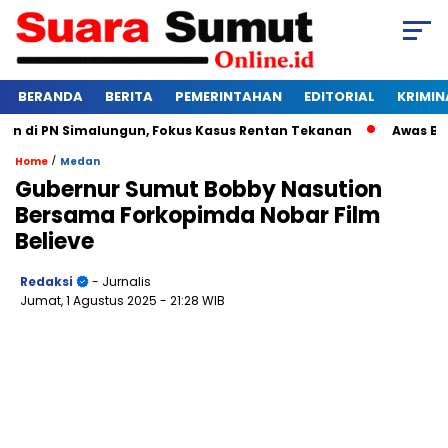
BERANDA
BERITA
PEMERINTAHAN
EDITORIAL
KRIMIN
di PN Simalungun, Fokus Kasus Rentan Tekanan
Awas Bangkr
/
Home
Medan
Gubernur Sumut Bobby Nasution
Bersama Forkopimda Nobar Film
Believe
Redaksi
- Jurnalis
Jumat, 1 Agustus 2025
- 21:28 WIB