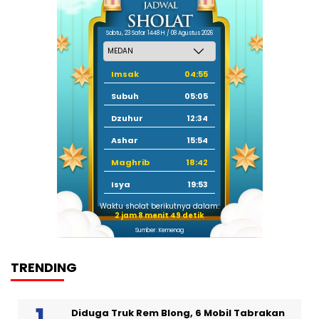
Sabtu, 23 Safar 1448 H / 08 Agustus 2026
Imsak
04:55
Subuh
05:05
Dzuhur
12:34
Ashar
15:54
Maghrib
18:42
Isya
19:53
Waktu sholat berikutnya dalam:
2 jam 8 menit 49 detik
Sumber: Kemenag
TRENDING
Diduga Truk Rem Blong, 6 Mobil Tabrakan