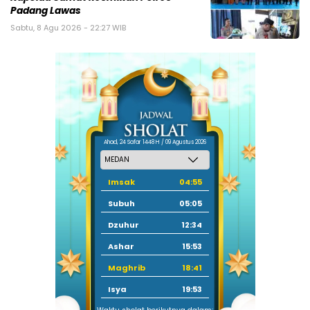
Padang Lawas
Sabtu, 8 Agu 2026 - 22:27 WIB
Ahad, 24 Safar 1448 H / 09 Agustus 2026
Imsak
04:55
Subuh
05:05
Dzuhur
12:34
Ashar
15:53
Maghrib
18:41
Isya
19:53