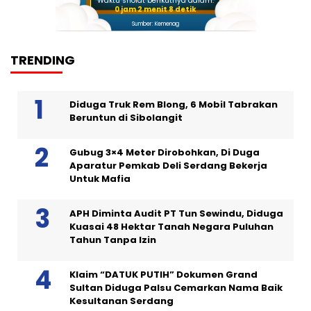
Waktu sholat berikutnya dalam:
0 jam 2 menit 7 detik
Sumber: Kemenag
TRENDING
Diduga Truk Rem Blong, 6 Mobil Tabrakan
Beruntun di Sibolangit
Gubug 3×4 Meter Dirobohkan, Di Duga
Aparatur Pemkab Deli Serdang Bekerja
Untuk Mafia
APH Diminta Audit PT Tun Sewindu, Diduga
Kuasai 48 Hektar Tanah Negara Puluhan
Tahun Tanpa Izin
Klaim “DATUK PUTIH” Dokumen Grand
Sultan Diduga Palsu Cemarkan Nama Baik
Kesultanan Serdang